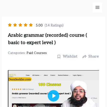
Skip
to
content
5.00
(14 Ratings)
Arabic grammar (recorded) course (
basic to expert level )
Categories:
Paid Courses
Wishlist
Share
Play