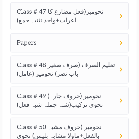
Class # 47 نحومیر(فعل مضارع کا
اعراب+واحد تثنیہ جمع)
Papers
Class # 48 تعلیم الصرف (صرف صغیر
باب نصر) نحومیر (عامل)
Class # 49 نحومیر (حروف جارہ)
نحوی ترکیب(شبہ جملہ شبہ فعل)
Class # 50 نحومیر (حروف مشبہ
بالفعل+ماولا مشابہ بلیس) نحوی