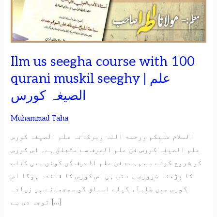
100
qurani
muskil
seeghy
|
Ilm us seegha course with 100
علم
qurani muskil seeghy | علم
الصیغہ
الصیغہ کورس
کورس
Muhammad Taha
السلام علیکم ورحمۃ اللہ وبرکاتہ علم الصیغہ کورس
علم الصیغہ کورس فن علم الصرف سے متعلق ہے۔ اس کورس
کو شروع کرنے سے پہلے فن علم الصرف کی کوئی بھی کتاب
کا پڑھنا ضروری ہے تب ہی اس کورس کا فائدہ ہوگا اس
کورس میں طلبآء کیلے اسباق کو سمجھانے پر زیادہ
توجہ دی ہے […]