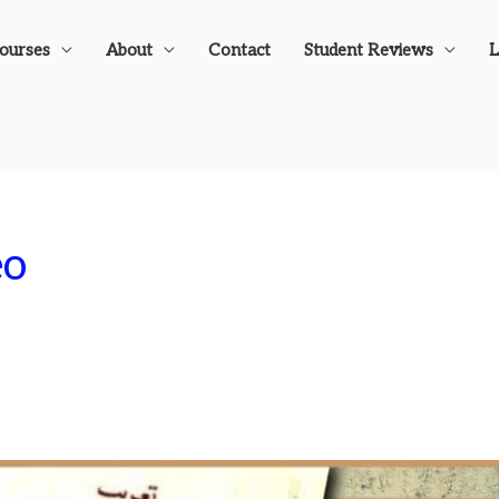
Courses
About
Contact
Student Reviews
L
eo