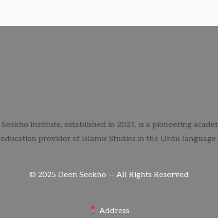
eekho Institute, established in 2021, is a pioneering acade
education provider of Islamic Studies in the Urdu language.
© 2025 Deen Seekho — All Rights Reserved
Address