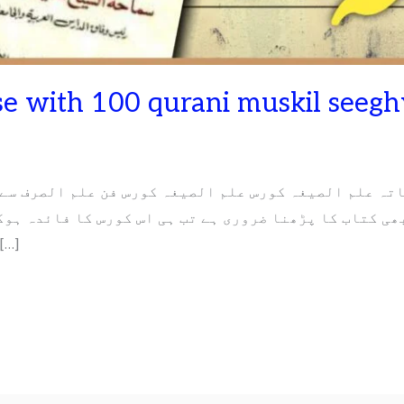
تہ علم الصیغہ کورس علم الصیغہ کورس فن علم الصرف سے 
ھی کتاب کا پڑھنا ضروری ہے تب ہی اس کورس کا فائدہ ہو
کو سمجھانے پر زیادہ توجہ […]