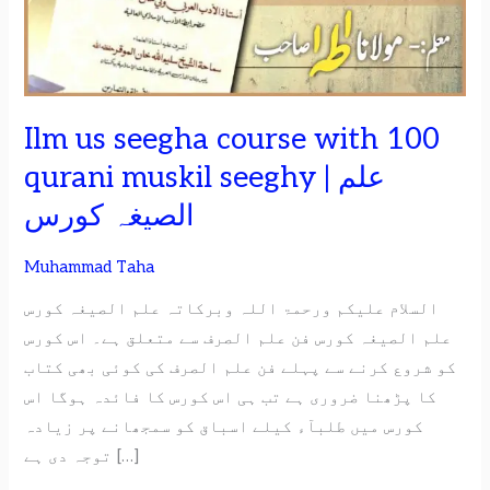
100
qurani
muskil
seeghy
|
Ilm us seegha course with 100
علم
qurani muskil seeghy | علم
الصیغہ
الصیغہ کورس
کورس
Muhammad Taha
السلام علیکم ورحمۃ اللہ وبرکاتہ علم الصیغہ کورس
علم الصیغہ کورس فن علم الصرف سے متعلق ہے۔ اس کورس
کو شروع کرنے سے پہلے فن علم الصرف کی کوئی بھی کتاب
کا پڑھنا ضروری ہے تب ہی اس کورس کا فائدہ ہوگا اس
کورس میں طلبآء کیلے اسباق کو سمجھانے پر زیادہ
توجہ دی ہے […]